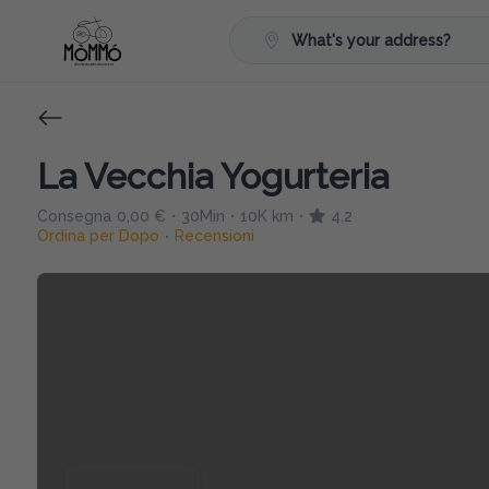
What's your address?
La Vecchia Yogurteria
Consegna
0,00 €
30Min
10K km
4.2
•
•
•
Ordina per Dopo
Recensioni
•