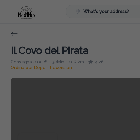
What's your address?
Il Covo del Pirata
Consegna
0,00 €
30Min
10K km
4.26
•
•
•
Ordina per Dopo
Recensioni
•