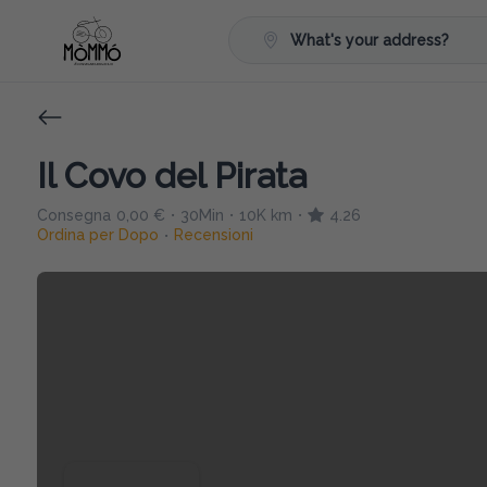
What's your address?
Il Covo del Pirata
Consegna
0,00 €
30Min
10K km
4.26
•
•
•
Ordina per Dopo
Recensioni
•