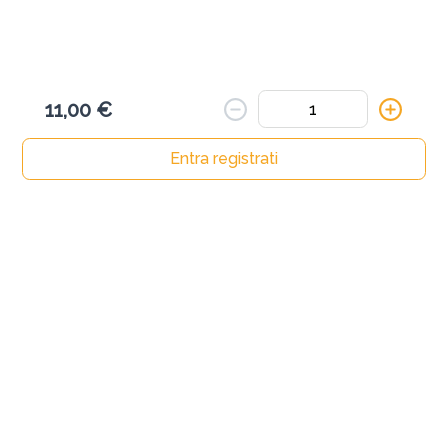
11,00 €
Entra registrati
HOME
Ricerca
La mia carta
Ordini
Profilo
Mòmmò
Chi Siamo
Termini e Condizioni
Privacy Policy