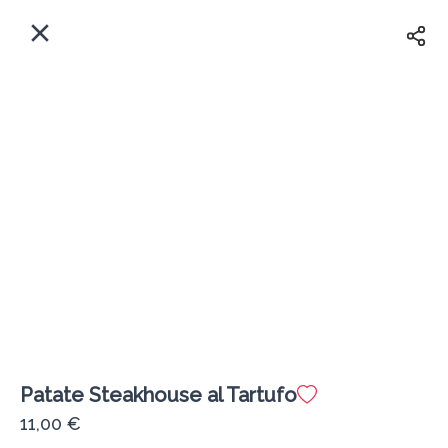
IT
HOME
Indirizzo di Consegna
Registrati
Subito
Consegna
Iscriviti
Patate Steakhouse al Tartufo
Fuego
11,00 €