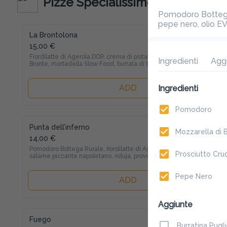
Pizze Specialissime
Pomodoro Bottega 
pepe nero, olio EV
La Brontolona
15,00 €
Fiordilatte di Agerola DOP, crema di pistacchio di 
Ingredienti
Agg
Bronte, mortadella Slow Food, burrata di bufala, 
granella di pistacchio di Bronte DOP
ADD
Ingredienti
Pomodoro
Punta dell’inferno
Mozzarella di 
14,00 €
Pomodoro Bottega Rurale, fiordilatte di Agerola, 
Prosciutto Cru
salame piccante napoletano, nduja, provolone del 
Monaco DOP
Pepe Nero
ADD
Aggiunte
Fuego
Burratina Pugl