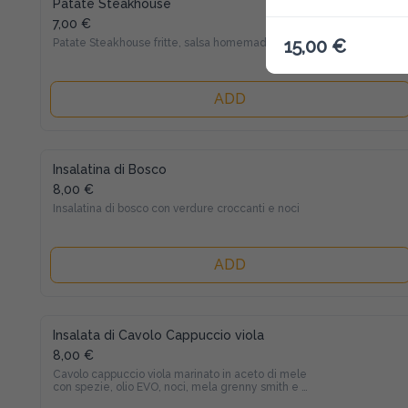
Patate Steakhouse
7,00 €
15,00 €
Patate Steakhouse fritte, salsa homemade
ADD
Insalatina di Bosco
8,00 €
Insalatina di bosco con verdure croccanti e noci
ADD
Insalata di Cavolo Cappuccio viola
8,00 €
Cavolo cappuccio viola marinato in aceto di mele 
con spezie, olio EVO, noci, mela grenny smith e 
salsa senape e miele