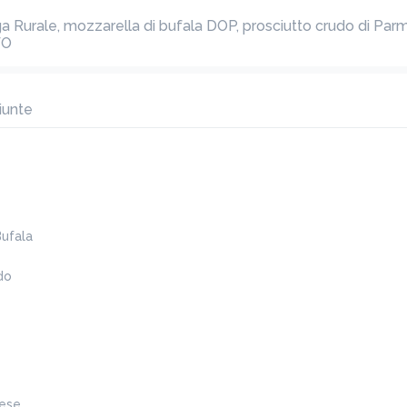
Rurale, mozzarella di bufala DOP, prosciutto crudo di Parm
O
La Sashi
16,00 €
Fiordilatte di Agerola IGP, pomodoro Bottega Rurale, 
iunte
polpette di Sashi frollata 30gg, fonduta di 
parmigiano reggiano 24 mesi
ADD
Parma e Paestum
Bufala
15,00 €
Pomodoro Bottega Rurale, mozzarella di bufala DOP, 
do
prosciutto crudo di Parma 24 mesi DOP, pepe nero, 
olio EVO
ADD
Burrata, Amata & Tartufata
iese