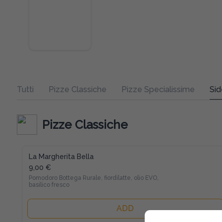
Tutti
Pizze Classiche
Pizze Specialissime
Sid
Pizze Classiche
La Margherita Bella
9,00 €
Pomodoro Bottega Rurale, fiordilatte, olio EVO, 
basilico fresco
ADD