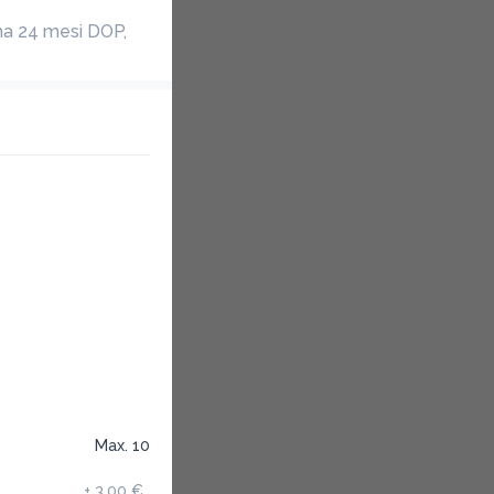
a 24 mesi DOP, 
Max. 10
+
3,00 €