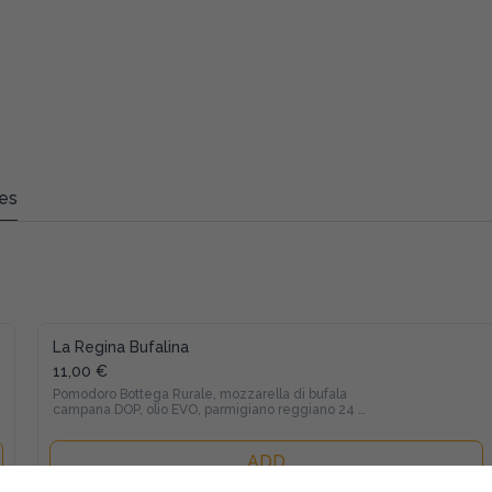
es
La Regina Bufalina
11,00 €
Pomodoro Bottega Rurale, mozzarella di bufala 
campana DOP, olio EVO, parmigiano reggiano 24 
mesi, basilico
ADD