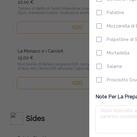
22,00 €
Tartare di filetto di Sashi Finlandese, maionese alla 
Patatine
Dijon, mandorle tostate, misticanza aromatica di 
bosco, olio EVO
Mozzarella di 
ADD
Polpettine di 
La Monaco e i Carciofi
Mortadella
15,00 €
Mozzarella di Bufala campana DOP, carciofi in olio 
Salame
d'oliva del Cilento IGP, all'uscita Capocollo 
Artigianale e Scaglie di Provolone del Monaco DOP
Prosciutto Cr
ADD
Note Per La Prep
Sides