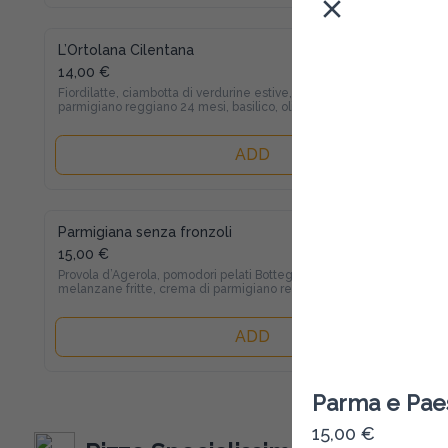
L’Ortolana Cilentana
14,00 €
Fiordilatte, ciambotta di verdurine estive, 
parmigiano reggiano 24 mesi, basilico, olio EVO
ADD
Parmigiana senza fronzoli
15,00 €
Provola d’Agerola, pomodori pelati Bottega Rurale, 
melanzane fritte, crema di parmigiano reggiano 24 
mesi
ADD
Parma e Pa
15,00 €