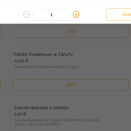
Patate Rustiche
8,00 €
Entr
Patate rustiche al forno con erbe aromatiche
ADD
Patate Steakhouse al Tartufo
11,00 €
Patate fritte Steakhouse al tartufo nero
ADD
Scarola ripassata in padella
7,00 €
Scarola ripassata con capperi di Pantelleria, olive di 
Gaeta e alici del Cantabrico