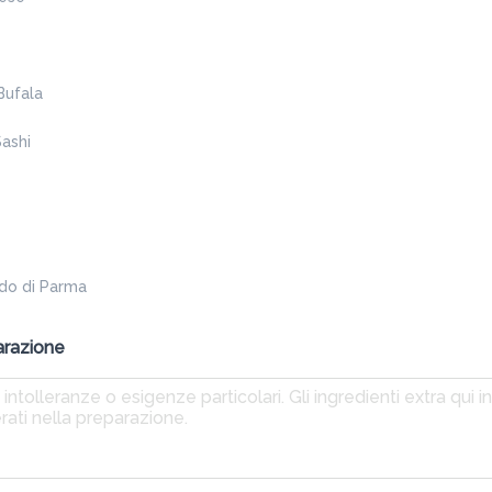
17,00 €
Mozzarella di bufala campana DOP, burratina 
pugliese DOP, crema e scaglie di tartufo nero
Bufala
ADD
Sashi
udo di Parma
arazione