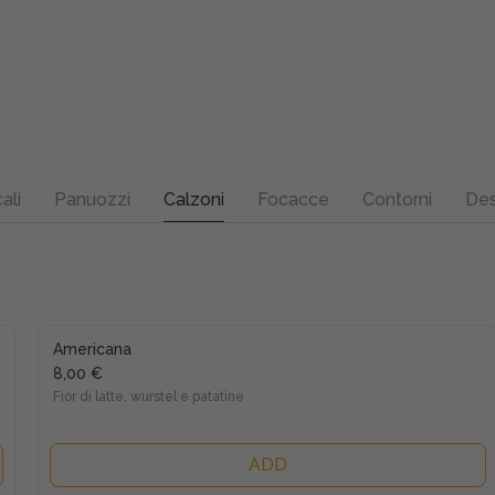
ali
Panuozzi
Calzoni
Focacce
Contorni
Des
Americana
8,00 €
Fior di latte, wurstel e patatine
ADD