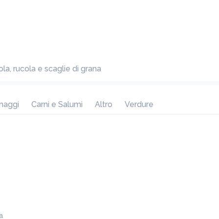
Fior di latte, salsiccia e funghi porcini
ADD
aola, rucola e scaglie di grana
Cacio e pepe
9,00 €
Fior di latte, caciocavallo e pepe
maggi
Carni e Salumi
Altro
Verdure
ADD
Cacio e capicollo
10,00 €
Fior di latte, caciocavallo , capicollo e datterino 
giallo
ADD
a