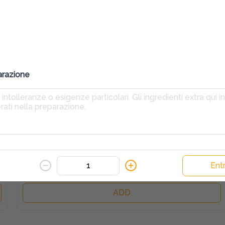
ADD
4 Stagioni
9,00 €
Pomodoro, fior di latte, olive nere, prosciutto cotto , 
arazione
funghi e carciofi
ADD
Auto dei sogni
10,00 €
Pomodoro, fior di latte, salame piccante, melanzane, 
Entr
funghi porcini, bocconcino e scaglie di grana
ADD