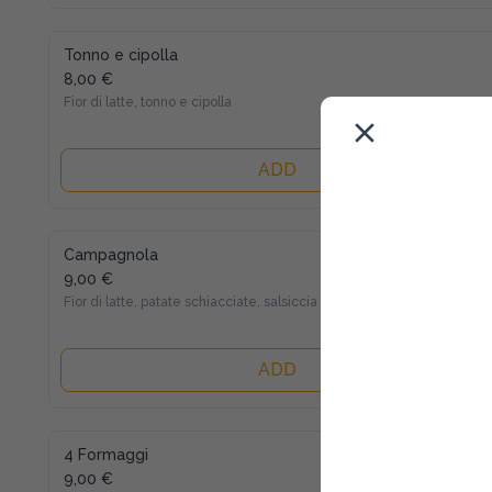
Tonno e cipolla
8,00 €
Fior di latte, tonno e cipolla
ADD
Campagnola
9,00 €
Fior di latte, patate schiacciate, salsiccia e pepe
ADD
4 Formaggi
9,00 €