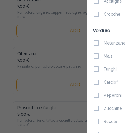
Acciughe
7,00 €
Pomodoro, origano, capperi, acciughe, aglio e olive 
Crocchè
nere
Verdure
ADD
Melanzane
Cilentana
Mais
7,00 €
Passata di pomodoro cotta e pecorino
Funghi
Carciofi
ADD
Peperoni
Prosciutto e funghi
Zucchine
8,00 €
Pomodoro, fior di latte, prosciutto cotto, funghi e 
Rucola
carciofi