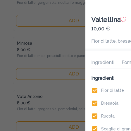
Fior di latte, gorgonzola, ricotta, formaggi misti
Valtellina
ADD
10,00 €
Fior di latte, bres
Mimosa
8,00 €
Fior di latte, mais, prosciutto cotto e panna
Ingredienti
For
ADD
Ingredienti
Fior di latte
Vota Antonio
8,00 €
Bresaola
Fior di latte, gorgonzola, pomodorini, salsiccia
Rucola
ADD
Scaglie di gran