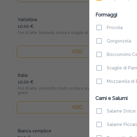
Formaggi
Valtellina
10,00 €
Provola
Fior di latte, bresaola, rucola e scaglie di grana
Gorgonzola
ADD
Bocconcino Ce
Scaglie di Par
Italia
Mozzarella di 
10,00 €
Fior di latte, prosciutto crudo, rucola e scaglie di 
grana
Carni e Salumi
ADD
Salame Dolce
Salame Piccan
Bianca semplice