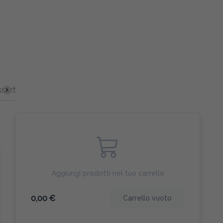
sert
Sfizi fritti
Bibite
Primi piatti
Secondi piatti
Aggiungi prodotti nel tuo carrello
0,00 €
Carrello vuoto