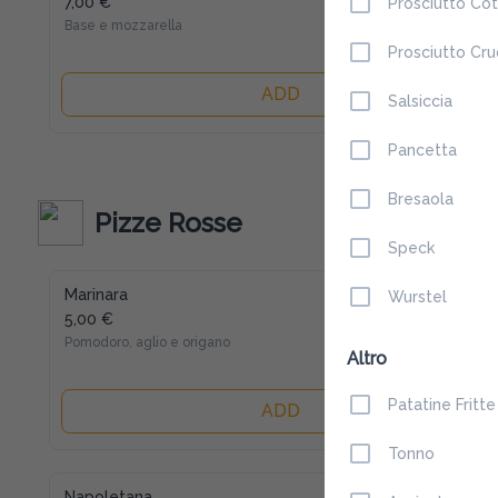
7,00 €
Prosciutto Co
Base e mozzarella
Prosciutto Cr
ADD
Salsiccia
Pancetta
Bresaola
Pizze Rosse
Speck
Marinara
Wurstel
5,00 €
Pomodoro, aglio e origano
Altro
Patatine Fritte
ADD
Tonno
Napoletana