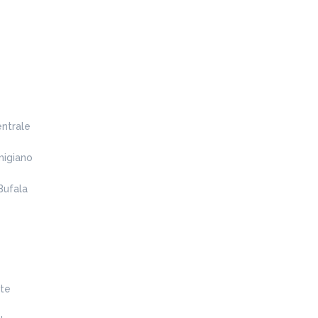
Tirolese
10,00 €
Provola speck e carfiofini
ADD
ntrale
migiano
Duca? Dica!
Bufala
10,00 €
Fior di latte, pancetta, crocchè e bocconcino
ADD
te