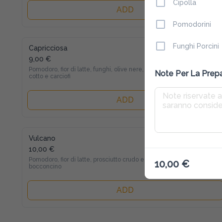
Cipolla
ADD
Pomodorini
Funghi Porcini
Capricciosa
9,00 €
Pomodoro, fior di latte, funghi, olive nere, prosciutto 
Note Per La Prep
cotto e carciofi
ADD
Vulcano
10,00 €
Pomodoro, fior di latte, prosciutto crudo e 
10,00 €
bocconcino
ADD