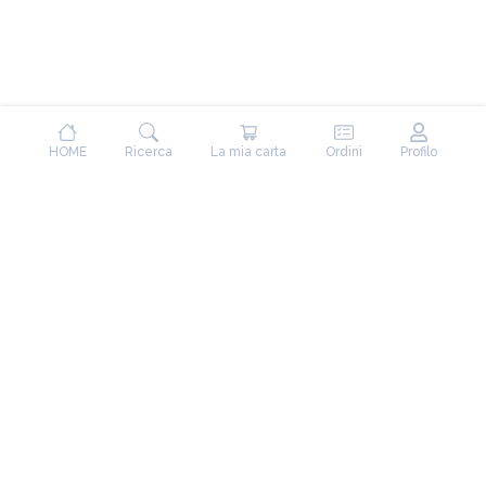
HOME
Ricerca
La mia carta
Ordini
Profilo
Mòmmò
Chi Siamo
Termini e Condizioni
Privacy Policy
CONTATTI